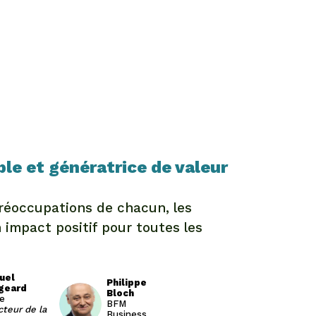
le et génératrice de valeur
préoccupations de chacun, les
 impact positif pour toutes les
uel
Philippe
geard
Bloch
PB
e
BFM
cteur de la
Business