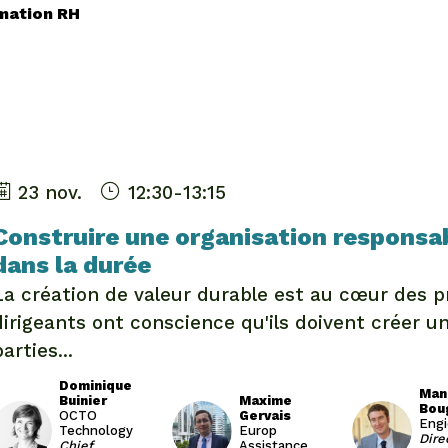
rmation RH
23 nov.
12:30
-
13:15
Construire une organisation responsab
dans la durée
La création de valeur durable est au cœur des 
dirigeants ont conscience qu'ils doivent créer un
parties...
Dominique
Man
Buinier
Maxime
Bou
OCTO
Gervais
DB
MG
MB
Engi
Technology
Europ
Dire
Chief
Assistance